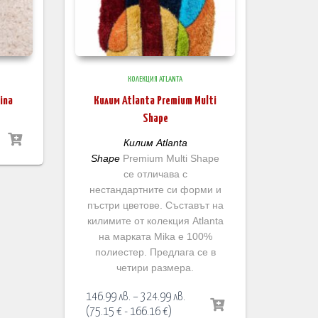
КОЛЕКЦИЯ ATLANTA
ina
Килим Atlanta Premium Multi
Shape
Килим Atlanta
:
Shape
Premium Multi Shape
 лв.
се отличава с
ugh
нестандартните си форми и
9 лв.
пъстри цветове. Съставът на
килимите от колекция Atlanta
на марката Mika е 100%
полиестер. Предлага се в
четири размера.
Price
146.99
лв.
–
324.99
лв.
range:
(
75.15
€
-
166.16
€
)