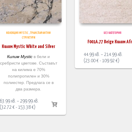
КОЛЕКЦИЯ MYSTIC
,
ТРАНСПАРАНТНИ
БЕЗ КАТЕГОРИЯ
СТРУКТУРИ
F001A.77 Beige Килим Afr
Килим Mystic White and Silver
Price
44.99
лв.
–
214.99
лв.
Килим Mystic
в бели и
range
(
23.00
€
-
109.92
€
)
сребристи цветове. Съставът
44.99
на килима е 70%
thro
полипропилен и 30%
214.9
полиестер. Предлага се в
два размера.
Price
63.99
лв.
–
299.99
лв.
range:
(
32.72
€
-
153.38
€
)
63.99 лв.
through
299.99 лв.