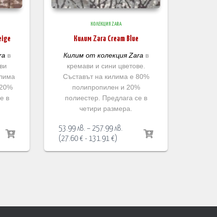
КОЛЕКЦИЯ ZARA
eige
Килим Zara Cream Blue
ra
в
Килим от колекция Zara
в
ви
кремави и сини цветове.
илима
Съставът на килима е 80%
 20%
полипропилен и 20%
е в
полиестер. Предлага се в
четири размера.
Price
53.99
лв.
–
257.99
лв.
:
range:
(
27.60
€
-
131.91
€
)
 лв.
53.99 лв.
ugh
through
9 лв.
257.99 лв.