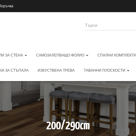
Поръчка
Т
ъ
р
с
е
н
ЛИ ЗА СТЕНА
САМОЗАЛЕПВАЩО ФОЛИО
СПАЛНИ КОМПЛЕКТ
е
КИ ЗА СТЪПАЛА
ИЗКУСТВЕНА ТРЕВА
ТАВАННИ ПЛОСКОСТИ
200/290cm