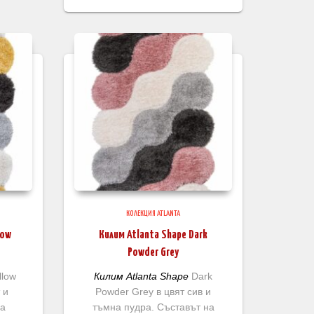
146.99 лв.
through
324.99 лв.
КОЛЕКЦИЯ ATLANTA
low
Килим Atlanta Shape Dark
Powder Grey
llow
Килим Atlanta Shape
Dark
 и
Powder Grey в цвят сив и
на
тъмна пудра. Съставът на