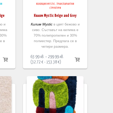
НИ
КОЛЕКЦИЯ MYSTIC
,
ТРАНСПАРАНТНИ
СТРУКТУРИ
ige
Килим Mystic Beige and Grey
во и
Килим Mystic
в цвят бежово и
лима
сиво. Съставът на килима е
 30%
70% полипропилен и 30%
е в
полиестер. Предлага се в
четири размера.
Price
63.99
лв.
–
299.99
лв.
:
range:
(
32.72
€
-
153.38
€
)
 лв.
63.99 лв.
ugh
through
9 лв.
299.99 лв.