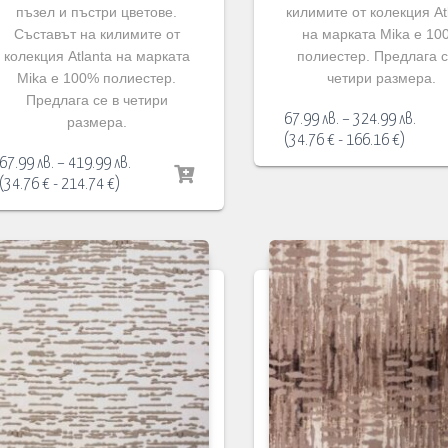
пъзел и пъстри цветове.
килимите от колекция At
Съставът на килимите от
на марката Mika е 10
колекция Atlanta на марката
полиестер. Предлага с
Mika е 100% полиестер.
четири размера.
Предлага се в четири
Price
67.99
лв.
–
324.99
лв.
размера.
range
(
34.76
€
-
166.16
€
)
67.99
Price
67.99
лв.
–
419.99
лв.
thro
range:
(
34.76
€
-
214.74
€
)
324.9
67.99 лв.
through
419.99 лв.