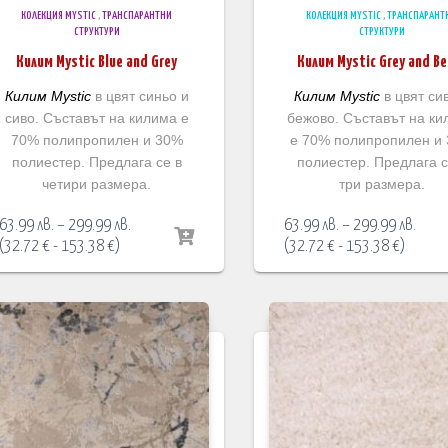
КОЛЕКЦИЯ MYSTIC
,
ТРАНСПАРАНТНИ
КОЛЕКЦИЯ MYSTIC
,
ТРАНСПАРАНТ
СТРУКТУРИ
СТРУКТУРИ
Килим Mystic Blue and Grey
Килим Mystic Grey and Be
Килим Mystic
в цвят синьо и
Килим Mystic
в цвят си
сиво. Съставът на килима е
бежово. Съставът на ки
70% полипропилен и 30%
е 70% полипропилен и
полиестер. Предлага се в
полиестер. Предлага с
четири размера.
три размера.
Price
Price
63.99
лв.
–
299.99
лв.
63.99
лв.
–
299.99
лв.
range:
range
(
32.72
€
-
153.38
€
)
(
32.72
€
-
153.38
€
)
63.99 лв.
63.99
through
thro
299.99 лв.
299.9