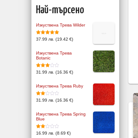
м
и
Най-търсено
а
м
л
а
Изкуствена Трева Wilder
н
л
а
н
Оценено с
37.99
лв.
(
19.42
€
)
5.00
от 5
ц
а
Изкуствена Трева
е
ц
Botanic
н
е
Оценен
31.99
лв.
(
16.36
€
)
а
н
о с
3.46
от 5
а
Изкуствена Трева Ruby
Оцене
31.99
лв.
(
16.36
€
)
но с
2.67
от 5
Изкуствена Трева Spring
Blue
Оцене
16.99
лв.
(
8.69
€
)
но с