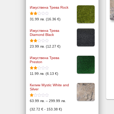
2.60
от 5
Изкуствена Трева Rock
Оцен
31.99
лв.
(
16.36
€
)
ено с
2.38
от 5
Изкуствена Трева
Diamond Black
Оцен
23.99
лв.
(
12.27
€
)
ено с
2.33
от 5
Изкуствена Трева
Preston
Оце
11.99
лв.
(
6.13
€
)
нено
с
2.00
Килим Mystic White and
от 5
Silver
Оце
P
63.99
лв.
–
299.99
лв.
нено
с
r
(
32.72
€
-
153.38
€
)
1.93