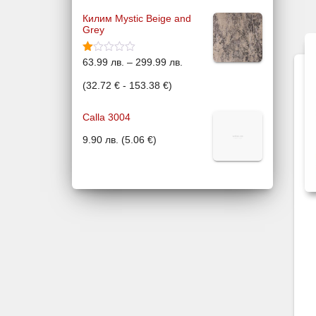
от 5
i
Килим Mystic Beige and
Grey
c
e
Оц
P
63.99
лв.
–
299.99
лв.
ене
r
но
r
(
32.72
€
-
153.38
€
)
с
1.5
a
i
0
Calla 3004
от
n
5
c
9.90
лв.
(
5.06
€
)
g
e
e
r
:
a
6
n
3
g
.
e
9
:
9