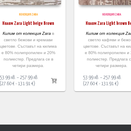
КОЛЕКЦИЯ ZARA
КОЛЕКЦИЯ ZARA
Килим Zara Light beige Brown
Килим Zara Light brown B
Килим от колекция Zara
в
Килим от колекция Za
светло бежови и кремави
светло кафяви и бежо
цветове. Съставът на килима
цветове. Съставът на к
е 80% полипропилен и 20%
е 80% полипропилен и
полиестер. Предлага се в
полиестер. Предлага с
четири размера.
четири размера.
Price
Price
53.99
лв.
–
257.99
лв.
53.99
лв.
–
257.99
лв.
range:
range
(
27.60
€
-
131.91
€
)
(
27.60
€
-
131.91
€
)
53.99 лв.
53.99
through
thro
257.99 лв.
257.9