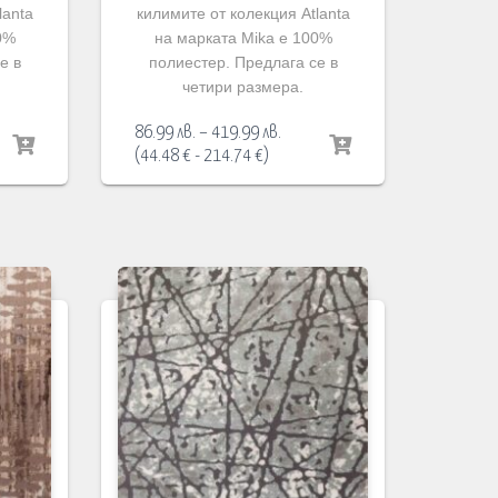
lanta
килимите от колекция Atlanta
0%
на марката Mika е 100%
е в
полиестер. Предлага се в
четири размера.
Price
86.99
лв.
–
419.99
лв.
:
range:
(
44.48
€
-
214.74
€
)
 лв.
86.99 лв.
ugh
through
9 лв.
419.99 лв.