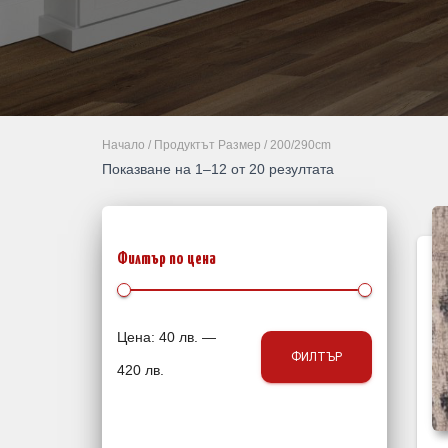
Начало
/ Продуктът Размер / 200/290cm
Sorted
Показване на 1–12 от 20 резултата
by
latest
Филтър по цена
М
М
Цена:
40 лв.
—
ФИЛТЪР
и
а
420 лв.
н
к
и
с