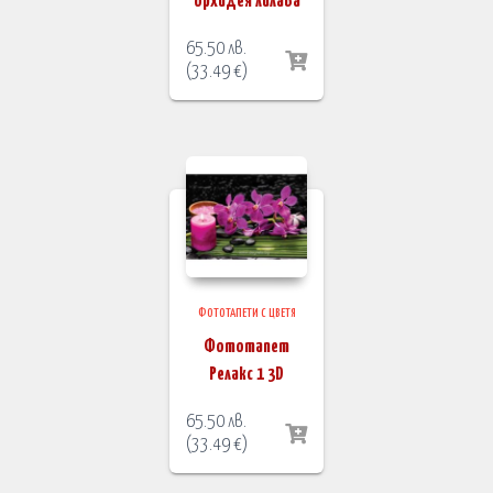
орхидея лилава
65.50
лв.
(
33.49
€
)
ФОТОТАПЕТИ С ЦВЕТЯ
Фототапет
Релакс 1 3D
65.50
лв.
(
33.49
€
)