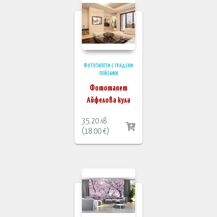
ФОТОТАПЕТИ С ГРАДСКИ
ПЕЙЗАЖИ
Фототапет
Айфелова кула
35.20
лв.
(
18.00
€
)