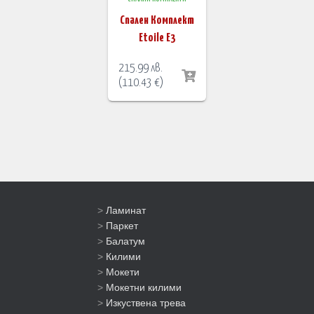
Спален Комплект
Etoile Е3
215.99
лв.
(
110.43
€
)
>
Ламинат
>
Паркет
>
Балатум
>
Килими
>
Мокети
>
Мокетни килими
>
Изкуствена трева