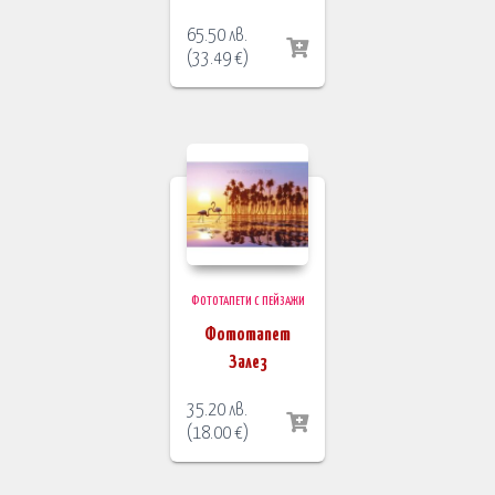
65.50
лв.
(
33.49
€
)
ФОТОТАПЕТИ С ПЕЙЗАЖИ
Фототапет
Залез
35.20
лв.
(
18.00
€
)