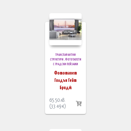
ТРАНСПАРАНТНИ
СТРУКТУРИ
,
ФОТОТАПЕТИ
С ГРАДСКИ ПЕЙЗАЖИ
Фототапет
Голдън Гейт
Бридж
65.50
лв.
(
33.49
€
)