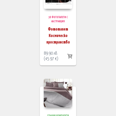
3D ФОТОТАПЕТИ С
АБСТРАКЦИЯ
Фототапет
Космическо
пространство
89.90
лв.
(
45.97
€
)
СПАЛНИ КОМПЛЕКТИ