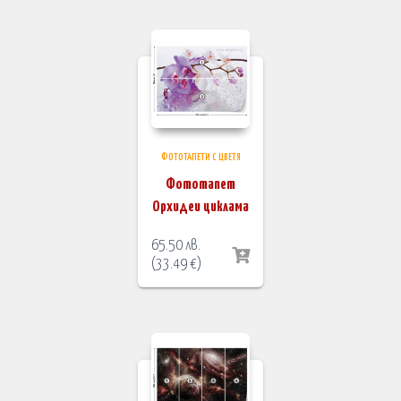
ФОТОТАПЕТИ С ЦВЕТЯ
Фототапет
Орхидеи циклама
65.50
лв.
(
33.49
€
)