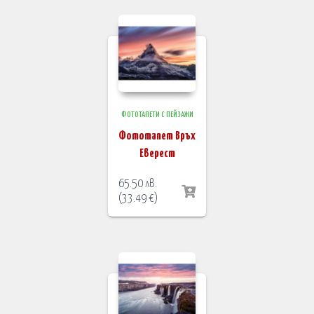
ФОТОТАПЕТИ С ПЕЙЗАЖИ
Фототапет Връх
Еверест
65.50
лв.
(
33.49
€
)