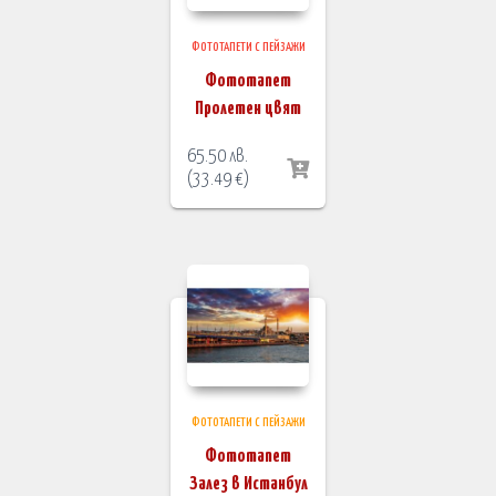
ФОТОТАПЕТИ С ПЕЙЗАЖИ
Фототапет
Пролетен цвят
65.50
лв.
(
33.49
€
)
ФОТОТАПЕТИ С ПЕЙЗАЖИ
Фототапет
Залез в Истанбул