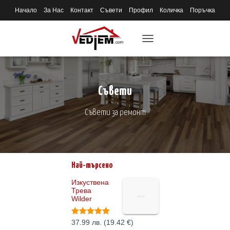
Начало
За Нас
Контакт
Съвети
Профил
Количка
Поръчка
TOGGLE
NAVIGATION
Съвети
Съвети за ремонт
Най-търсено
Изкуствена
Трева
Wilder
Оценено с
37.99
лв.
(
19.42
€
)
5.00
от 5