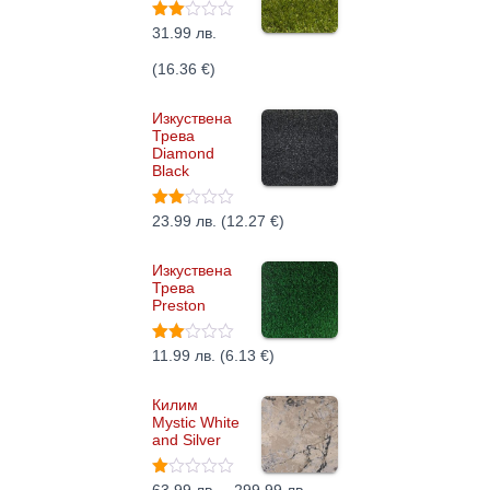
Оцен
31.99
лв.
ено с
2.38
(
16.36
€
)
от 5
Изкуствена
Трева
Diamond
Black
Оцен
23.99
лв.
(
12.27
€
)
ено с
2.33
от 5
Изкуствена
Трева
Preston
Оце
11.99
лв.
(
6.13
€
)
нено
с
2.00
Килим
от 5
Mystic White
and Silver
Оце
P