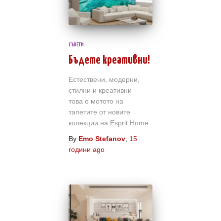
e
9
:
9
6
СЪВЕТИ
3
л
Бъдете креативни!
.
в
Естествени, модерни,
9
.
стилни и креативни –
9
това е мотото на
t
тапетите от новите
h
колекции на Esprit Home
л
r
By
Emo Stefanov
,
15
в
години
ago
o
.
u
t
g
h
h
r
2