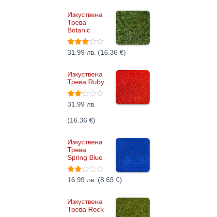
Изкуствена
Трева
Botanic
Оценен
31.99
лв.
(
16.36
€
)
о с
3.46
от 5
Изкуствена
Трева Ruby
Оцене
31.99
лв.
но с
2.67
(
16.36
€
)
от 5
Изкуствена
Трева
Spring Blue
Оцене
16.99
лв.
(
8.69
€
)
но с
2.60
от 5
Изкуствена
Трева Rock