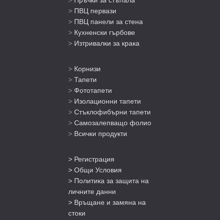
>
Пръчки за стъпала
>
ПВЦ первази
>
ПВЦ панели за стена
>
Кухненски гърбове
>
Изтривалки за крака
>
Корнизи
>
Тапети
>
Фототапети
>
Изолационни тапети
>
Стъклофибърни тапети
>
Самозалепващо фолио
>
Всички продукти
> Регистрация
> Общи Условия
> Политика за защита на
личните данни
> Връщане и замяна на
стоки