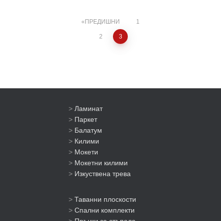
Разделяне
ПРЕДИШНИ
1
2
3
на
публикациите
на
>
Ламинат
страници
>
Паркет
>
Балатум
>
Килими
>
Мокети
>
Мокетни килими
>
Изкуствена трева
>
Таванни плоскости
>
Спални комплекти