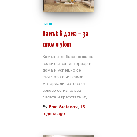
o
9
u
9
СЪВЕТИ
g
.
Камък в дома – за
h
9
стил и уют
2
9
9
Камъкът добавя нотка на
величествен интериор в
9
л
дома и успешно се
.
съчетава със всички
в
материали, затова от
9
.
векове се използва
9
силата и красотата му
By
Emo Stefanov
,
15
години
ago
л
в
.