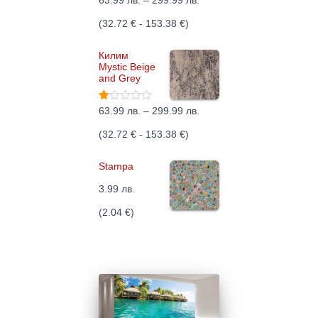
63.99
лв.
–
299.99
лв.
нено
с
r
(
32.72
€
-
153.38
€
)
1.93
от 5
i
Килим
Mystic Beige
c
and Grey
e
Оц
P
63.99
лв.
–
299.99
лв.
r
ене
но
r
(
32.72
€
-
153.38
€
)
с
a
1.5
i
0
n
Stampa
от
5
c
g
3.99
лв.
e
e
(
2.04
€
)
r
:
a
6
n
3
g
.