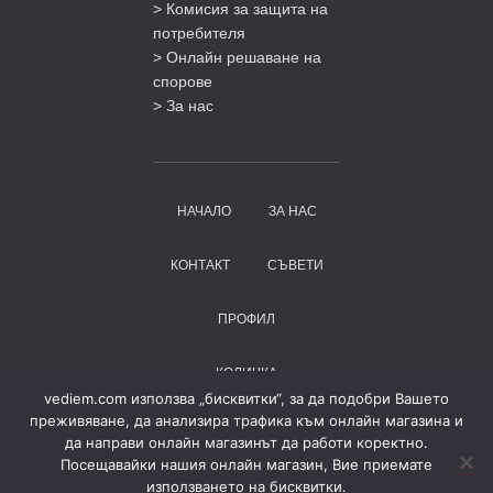
> Комисия за защита на
потребителя
> Онлайн решаване на
спорове
> За нас
НАЧАЛО
ЗА НАС
КОНТАКТ
СЪВЕТИ
ПРОФИЛ
КОЛИЧКА
vediem.com използва „бисквитки“, за да подобри Вашето
преживяване, да анализира трафика към онлайн магазина и
ПОРЪЧКА
да направи онлайн магазинът да работи коректно.
Посещавайки нашия онлайн магазин, Вие приемате
Copyright ©
Vediem.com
използването на бисквитки.