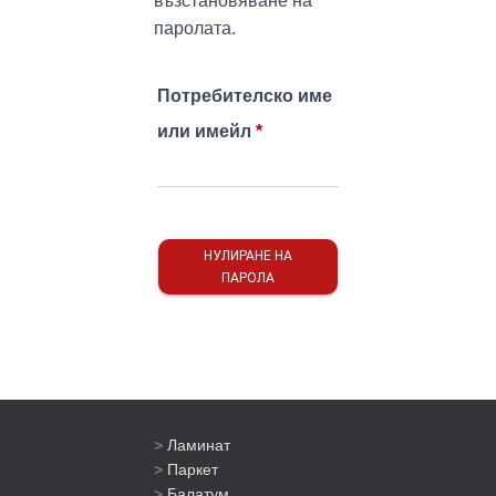
възстановяване на
паролата.
Потребителско име
Задължително
или имейл
*
НУЛИРАНЕ НА
ПАРОЛА
>
Ламинат
>
Паркет
>
Балатум