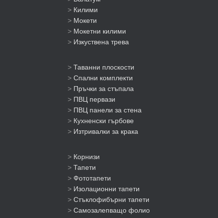
>
Килими
>
Мокети
>
Мокетни килими
>
Изкуствена трева
>
Таванни плоскости
>
Спални комплекти
>
Пръчки за стъпала
>
ПВЦ первази
>
ПВЦ панели за стена
>
Кухненски гърбове
>
Изтривалки за крака
>
Корнизи
>
Тапети
>
Фототапети
>
Изолационни тапети
>
Стъклофибърни тапети
>
Самозалепващо фолио