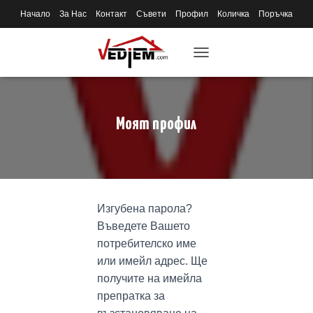
Начало
За Нас
Контакт
Съвети
Профил
Количка
Поръчка
T
O
G
G
L
Моят профил
E
N
A
V
I
G
Изгубена парола?
A
T
Въведете Вашето
I
потребителско име
O
или имейл адрес. Ще
N
получите на имейла
препратка за