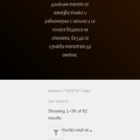
дължина тапет се
намазва тънко и
равномерно с лепило и се
полага веднага на
стената, без да се
изчаква тапетът да
омекне.
Начало
/
ТАПЕТИ
/ Акри
лни тапети
Showing 1–36 of 82
results