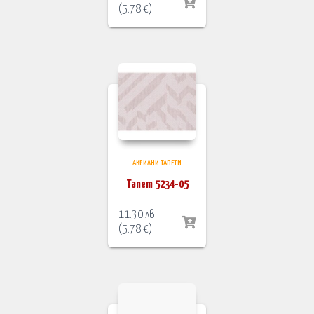
(
5.78
€
)
АКРИЛНИ ТАПЕТИ
Тапет 5234-05
11.30
лв.
(
5.78
€
)