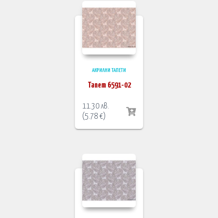
АКРИЛНИ ТАПЕТИ
Тапет 6591-02
11.30
лв.
(
5.78
€
)