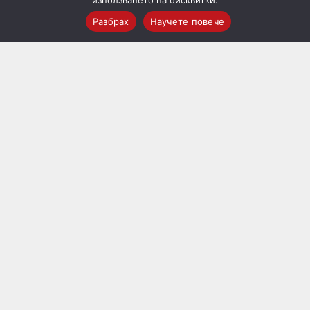
използването на бисквитки.
Разбрах
Научете повече
АКРИЛНИ ТАПЕТИ
Diva 243/04
11.30
лв.
(
5.78
€
)