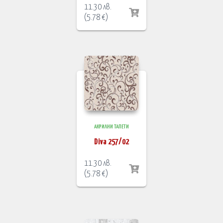
11.30
лв.
(
5.78
€
)
АКРИЛНИ ТАПЕТИ
Diva 257/02
11.30
лв.
(
5.78
€
)