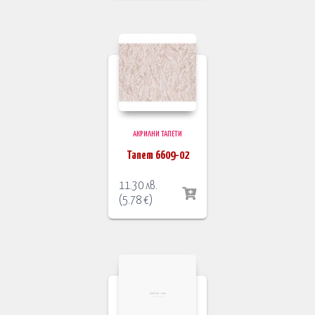
АКРИЛНИ ТАПЕТИ
Тапет 6609-02
11.30
лв.
(
5.78
€
)