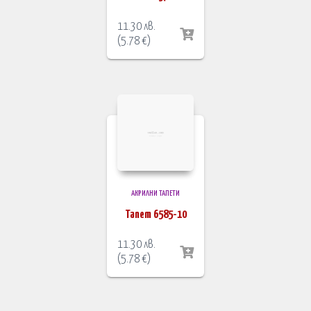
11.30
лв.
(
5.78
€
)
АКРИЛНИ ТАПЕТИ
Тапет 6585-10
11.30
лв.
(
5.78
€
)