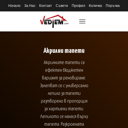
Начало
За Нас
Контакт
Съвети
Профил
Количка
Поръчка
TOGGLE
NAVIGATION
Акрилни тапети
Акрилните тапети са
ефектен бюджетен
вариант за реновиране.
Залепват се с универсално
лепило за тапети
разтворено в пропорция
за хартиени тапети.
Лепилото се нанася върху
тапета. Разкроената