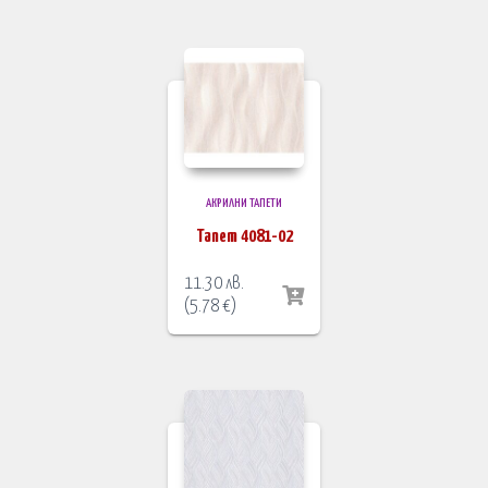
АКРИЛНИ ТАПЕТИ
Тапет 4081-02
11.30
лв.
(
5.78
€
)