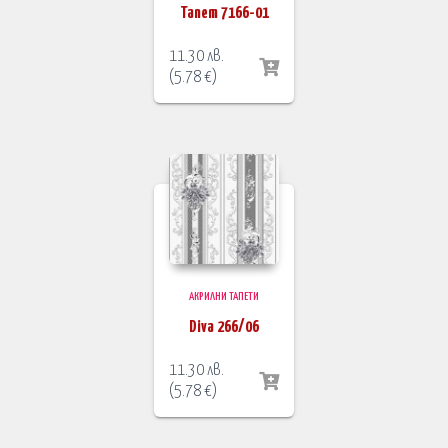
Тапет 7166-01
11.30
лв.
(
5.78
€
)
АКРИЛНИ ТАПЕТИ
Diva 266/06
11.30
лв.
(
5.78
€
)