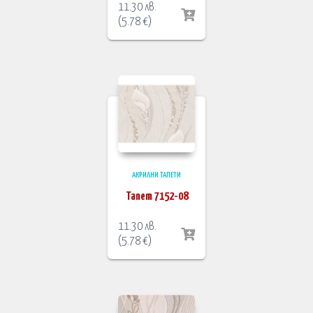
11.30
лв.
(
5.78
€
)
АКРИЛНИ ТАПЕТИ
Тапет 7152-08
11.30
лв.
(
5.78
€
)