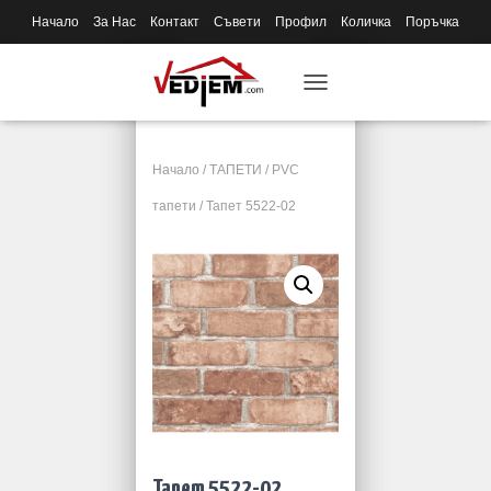
Начало
За Нас
Контакт
Съвети
Профил
Количка
Поръчка
T
O
G
G
Начало
/
ТАПЕТИ
/
PVC
L
E
тапети
/ Тапет 5522-02
N
A
V
I
G
A
T
I
O
N
Тапет 5522-02