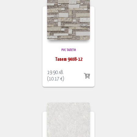
PVC ТАПЕТИ
Тапет 9408-12
19.90
лв.
(
10.17
€
)