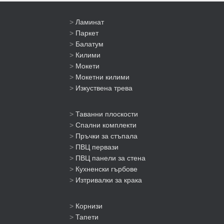
>
Ламинат
>
Паркет
>
Балатум
>
Килими
>
Мокети
>
Мокетни килими
>
Изкуствена трева
>
Таванни плоскости
>
Спални комплекти
>
Пръчки за стъпала
>
ПВЦ первази
>
ПВЦ панели за стена
>
Кухненски гърбове
>
Изтривалки за крака
>
Корнизи
>
Тапети