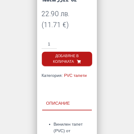
22.90
лв.
(
11.71
€
)
количество
за
Тапет
ДОБАВЯНЕ В
КОЛИЧКАТА
5522-
02
Категория:
PVC тапети
ОПИСАНИЕ
Винилен тапет
(PVC) от