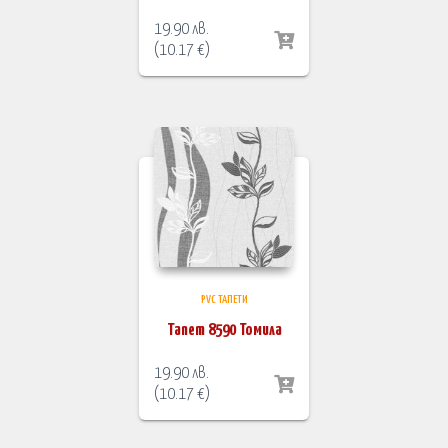
19.90
лв.
(
10.17
€
)
PVC ТАПЕТИ
Тапет 8590 Томила
19.90
лв.
(
10.17
€
)