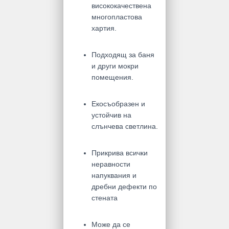
висококачествена
многопластова
хартия.
Подходящ за баня
и други мокри
помещения.
Екосъобразен и
устойчив на
слънчева светлина.
Прикрива всички
неравности
напуквания и
дребни дефекти по
стената
Може да се