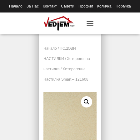
Начало
За Нас
Контакт
Съвети
Профил
Количка
Поръчка
T
O
G
G
Начало
/
ПОДОВИ
L
E
НАСТИЛКИ
/
Хетерогенна
N
настилка
/ Хетерогенна
A
V
Настилка Smart – 121608
I
G
A
T
I
O
N