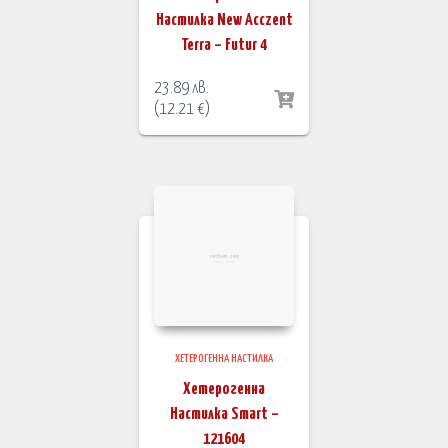
Настилка New Acczent
Terra – Futur 4
23.89
лв.
(
12.21
€
)
ХЕТЕРОГЕННА НАСТИЛКА
Хетерогенна
Настилка Smart –
121604