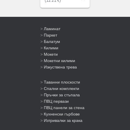
(
12.21
€
)
>
Ламинат
>
Паркет
>
Балатум
>
Килими
>
Мокети
>
Мокетни килими
>
Изкуствена трева
>
Таванни плоскости
>
Спални комплекти
>
Пръчки за стъпала
>
ПВЦ первази
>
ПВЦ панели за стена
>
Кухненски гърбове
>
Изтривалки за крака