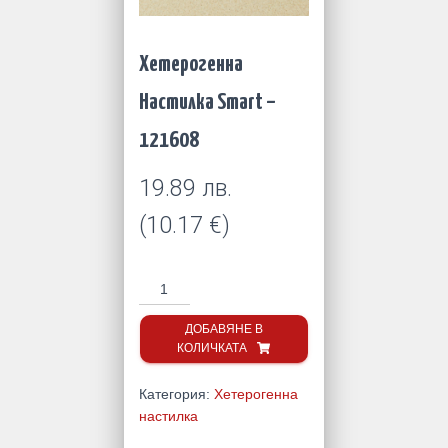
Хетерогенна
Настилка Smart –
121608
19.89
лв.
(
10.17
€
)
количество
за
Хетерогенна
ДОБАВЯНЕ В
КОЛИЧКАТА
Настилка
Smart
–
Категория:
Хетерогенна
121608
настилка