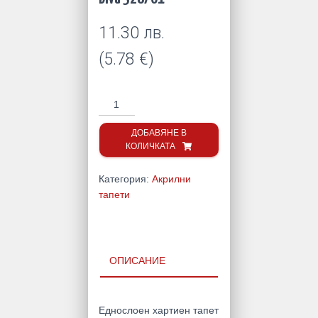
11.30
лв.
(
5.78
€
)
количество
за
Diva
ДОБАВЯНЕ В
КОЛИЧКАТА
328/01
Категория:
Акрилни
тапети
ОПИСАНИЕ
Еднослоен хартиен тапет