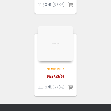
11.30
лв.
(
5.78
€
)
АКРИЛНИ ТАПЕТИ
Diva 382/02
11.30
лв.
(
5.78
€
)