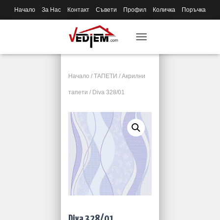
Начало
За Нас
Контакт
Съвети
Профил
Количка
Поръчка
T
O
G
G
Начало
/
ТАПЕТИ
/
Акрилни
L
E
тапети
/ Diva 328/01
N
A
V
I
G
A
T
I
O
N
Diva 328/01