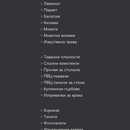
>
Ламинат
>
Паркет
>
Балатум
>
Килими
>
Мокети
>
Мокетни килими
>
Изкуствена трева
>
Таванни плоскости
>
Спални комплекти
>
Пръчки за стъпала
>
ПВЦ первази
>
ПВЦ панели за стена
>
Кухненски гърбове
>
Изтривалки за крака
>
Корнизи
>
Тапети
>
Фототапети
>
Изолационни тапети