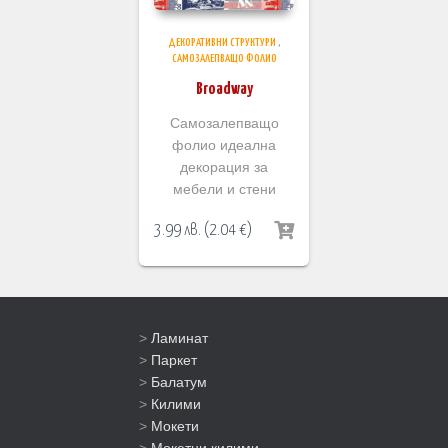
ДЕКОРАТИВНИ СТРУКТУРИ
,
САМОЗАЛЕПВАЩО ФОЛИО
Broadway
Самозалепващо
фолио идеална
декорация за
мебели и стени
3.99
лв.
(
2.04
€
)
>
Ламинат
>
Паркет
>
Балатум
>
Килими
>
Мокети