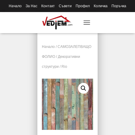
Начало
За Нас
Контакт
Съвети
Профил
Количка
Поръчка
T
O
G
G
Начало
/
САМОЗАЛЕПВАЩО
L
E
ФОЛИО
/
Декоративни
N
структури
/ Rio
A
V
I
G
A
T
I
O
N