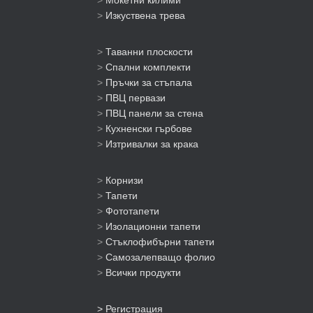
>
Мокетни килими
>
Изкуствена трева
>
Таванни плоскости
>
Спални комплекти
>
Пръчки за стъпала
>
ПВЦ первази
>
ПВЦ панели за стена
>
Кухненски гърбове
>
Изтривалки за крака
>
Корнизи
>
Тапети
>
Фототапети
>
Изолационни тапети
>
Стъклофибърни тапети
>
Самозалепващо фолио
>
Всички продукти
> Регистрация