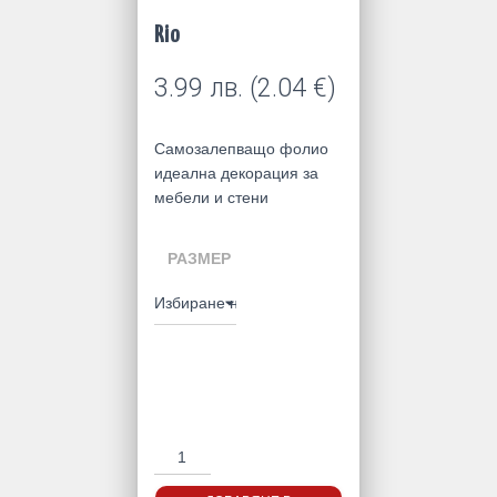
Rio
3.99
лв.
(
2.04
€
)
Самозалепващо фолио
идеална декорация за
мебели и стени
РАЗМЕР
количество
за