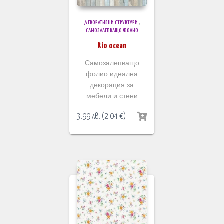
ДЕКОРАТИВНИ СТРУКТУРИ
,
САМОЗАЛЕПВАЩО ФОЛИО
Rio ocean
Самозалепващо
фолио идеална
декорация за
мебели и стени
3.99
лв.
(
2.04
€
)