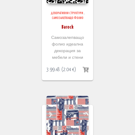
ДЕКОРАТИВНИ СТРУКТУРИ
,
САМОЗАЛЕПВАЩО ФОЛИО
Barock
Самозалепващо
фолио идеална
декорация за
мебели и стени
3.99
лв.
(
2.04
€
)