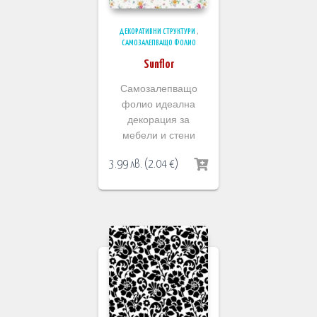
ДЕКОРАТИВНИ СТРУКТУРИ
,
САМОЗАЛЕПВАЩО ФОЛИО
Sunflor
Самозалепващо
фолио идеална
декорация за
мебели и стени
3.99
лв.
(
2.04
€
)