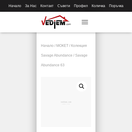
Начало
За Нас
Контакт
Съвети
Профил
Количка
Поръчка
T
O
G
G
Начало
/
МОКЕТ
/
Колекция
L
E
Savage Abundance
/ Savage
N
Abundance 63
A
V
I
G
A
T
I
O
N