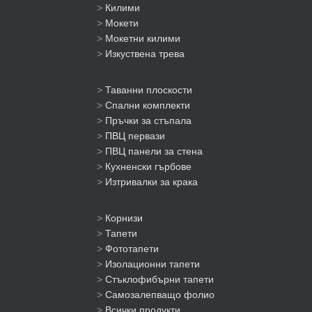
>
Килими
>
Мокети
>
Мокетни килими
>
Изкуствена трева
>
Таванни плоскости
>
Спални комплекти
>
Пръчки за стъпала
>
ПВЦ первази
>
ПВЦ панели за стена
>
Кухненски гърбове
>
Изтривалки за крака
>
Корнизи
>
Тапети
>
Фототапети
>
Изолационни тапети
>
Стъклофибърни тапети
>
Самозалепващо фолио
>
Всички продукти