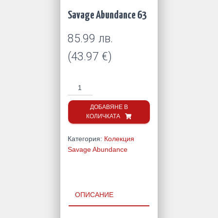
Savage Abundance 63
85.99
лв.
(
43.97
€
)
количество
за
Savage
ДОБАВЯНЕ В
КОЛИЧКАТА
Abundance
63
Категория:
Колекция
Savage Abundance
ОПИСАНИЕ