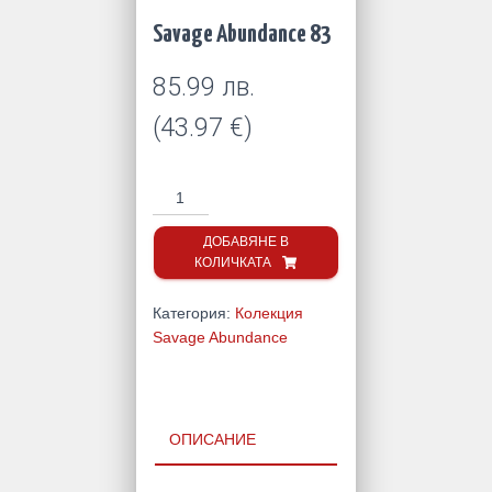
Savage Abundance 83
85.99
лв.
(
43.97
€
)
количество
за
Savage
ДОБАВЯНЕ В
КОЛИЧКАТА
Abundance
83
Категория:
Колекция
Savage Abundance
ОПИСАНИЕ