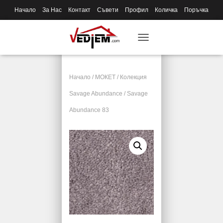
Начало
За Нас
Контакт
Съвети
Профил
Количка
Поръчка
T
O
G
G
Начало
/
МОКЕТ
/
Колекция
L
E
Savage Abundance
/ Savage
N
Abundance 83
A
V
I
G
A
T
I
O
N