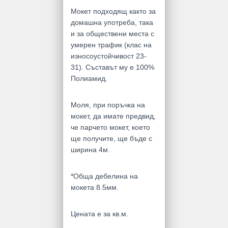
Мокет подходящ както за
домашна употреба, така
и за обществени места с
умерен трафик (клас на
износоустойчивост 23-
31). Съставът му е 100%
Полиамид.
Моля, при поръчка на
мокет, да имате предвид,
че парчето мокет, което
ще получите, ще бъде с
ширина 4м.
*Обща дебелина на
мокета 8.5мм.
Цената е за кв.м.