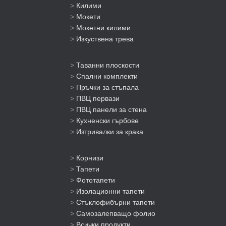
>
Килими
>
Мокети
>
Мокетни килими
>
Изкуствена трева
>
Таванни плоскости
>
Спални комплекти
>
Пръчки за стъпала
>
ПВЦ первази
>
ПВЦ панели за стена
>
Кухненски гърбове
>
Изтривалки за крака
>
Корнизи
>
Тапети
>
Фототапети
>
Изолационни тапети
>
Стъклофибърни тапети
>
Самозалепващо фолио
>
Всички продукти